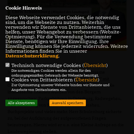
Cookie Hinweis
Diese Webseite verwendet Cookies, die notwendig
sind, um die Webseite zu nutzen. Weiterhin
verwenden wir Dienste von Drittanbietern, die uns
helfen, unser Webangebot zu verbessern (Website-
Optmierung). Für die Verwendung bestimmter
Dienste, benötigen wir Ihre Einwilligung. Ihre
Einwilligung können Sie jederzeit widerrufen. Weitere
Informationen finden Sie in unserer
Datenschutzerklärung
.
Technisch notwendige Cookies (
Übersicht
)
Die notwendigen Cookies werden allein für den
In Walsleben bei Osterburg fand die gemeinsame
ordnungsgemäßen Gebrauch der Webseite benötigt.
Bürgersprechstunde “Stadt und Land im Fluss“ mit
Cookies von Drittanbietern (
Übersicht
)
Zur Optimierung unserer Webseite binden wir Dienste und
Ortsbürgermeisterin Christine Klooß (CDU) statt. Viele
Angebote von Drittanbietern ein.
interessante Themen wurden von den Bürgern
angesprochen: Parkgebühren in Osterburg, Radwegebau,
Alle akzeptieren
Auswahl speichern
A14, Sanierung von Straßen, Breitbandausbau,
Buchprojekte und vieles mehr. Herr Schulenburg sicherte
zu, bei der Aufklärung der aufgeworfenen Fragen
beizutragen. Hierzu wird er u.a. eine Kleine Anfrage an die
Landesregierung stellen.