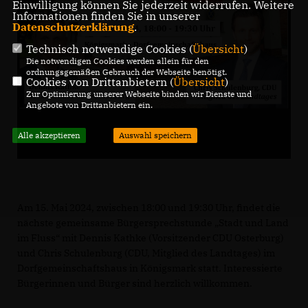
Einwilligung können Sie jederzeit widerrufen. Weitere
Informationen finden Sie in unserer
Datenschutzerklärung
.
Technisch notwendige Cookies (
Übersicht
)
Die notwendigen Cookies werden allein für den
ordnungsgemäßen Gebrauch der Webseite benötigt.
Cookies von Drittanbietern (
Übersicht
)
Zur Optimierung unserer Webseite binden wir Dienste und
Angebote von Drittanbietern ein.
Alle akzeptieren
Auswahl speichern
Am 15. Mai 2024, zwischen 18:00 und 19:30 Uhr, findet die
nächste gemeinsame Bürgersprechstunde „Stadt und Land
im Fluss“ mit Dennis Kathke (Vorsitzender CDU Osterburg)
und Chris Schulenburg (CDU, Mitglied des Landtages) im
Dorfgemeinschaftshaus in Königsmark statt. Interessierte
Bürgerinnen und Bürger sind herzlich willkommen.