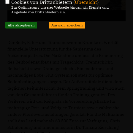
Cookies von Drittanbietern (
Übersicht
)
Zur Optimierung unserer Webseite binden wir Dienste und
Angebote von Drittanbietern ein.
Alle akzeptieren
Auswahl speichern
Der Reit-, Fahr- und Tourismusverein Krumke e. V. erhält
finanzielle Unterstützung für die Sanierung des
Außenreitplatzes. Die Maßnahme umfasst die Erneuerung
des Reitbodenaufbaus mit Tragschicht, Trennschicht,
Reitschicht sowie Drainageschicht. Ein modernes und
nachhaltiges Ebbe-Flut-System soll stets für optimale
Bodenbedingungen sorgen. Der Außenreitplatz dient dem
täglichen Reitunterricht, dem Springtraining und wird auch
von den Gespannfahrern für das Training genutzt. Des
Weiteren wird der Reitplatz als Vorbereitungsfläche für
mehrtägige Reit- und Voltigier-Turniere sowie zahlreiche
andere Pferdeveranstaltungen genutzt. Für die Maßnahme
stellt das Land mehr als 60.500 Euro zur Verfügung. Chris
Schulenburg und Innenministerin Dr. Tamara Zieschang