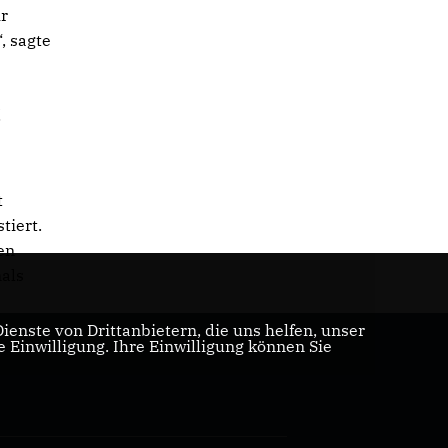
hr
, sagte
,
t
tiert.
en
mals
enste von Drittanbietern, die uns helfen, unser
Einwilligung. Ihre Einwilligung können Sie