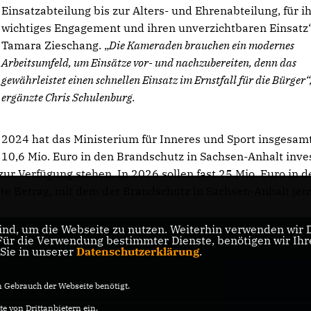
Einsatzabteilung bis zur Alters- und Ehrenabteilung, für i
wichtiges Engagement und ihren unverzichtbaren Einsatz“
Tamara Zieschang.
Die Kameraden brauchen ein modernes
Arbeitsumfeld, um Einsätze vor- und nachzubereiten, denn das
gewährleistet einen schnellen Einsatz im Ernstfall für die Bürger“
ergänzte Chris Schulenburg.
2024 hat das Ministerium für Inneres und Sport insgesam
10,6 Mio. Euro in den Brandschutz in Sachsen-Anhalt inves
zur Verfügung stehen. In 2026 sollen fast 25 Mio. Euro in d
ste Betrag, mit dem der Brandschutz in Sachsen-Anhalt je
nd, um die Webseite zu nutzen. Weiterhin verwenden wir Di
r die Verwendung bestimmter Dienste, benötigen wir Ihre 
 Sie in unserer
Datenschutzerklärung
.
Gebrauch der Webseite benötigt.
e von Drittanbietern ein.