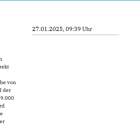
27.01.2025, 09:39 Uhr
n
rekt
öhe von
d der
89.000
rd
te
er