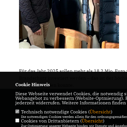
Für das Jahr 2025 sollen mehr als 18,2 Mio. Euro 
Brandschutz investiert werden – das ist der höch
Cookie Hinweis
gefördert werden konnte.
Diese Webseite verwendet Cookies, die notwendig si
Webangebot zu verbessern (Website-Optmierung). Fü
jederzeit widerrufen. Weitere Informationen finden
IMPRESSUM
DATENSCHUTZ
Technisch notwendige Cookies (
Übersicht
)
KONTAKT
Die notwendigen Cookies werden allein für den ordnungsgemäßen 
Cookies von Drittanbietern (
Übersicht
)
Zur Optimierung unserer Webseite binden wir Dienste und Angebot