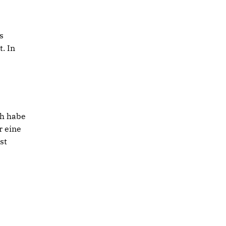
s
. In
ch habe
r eine
st