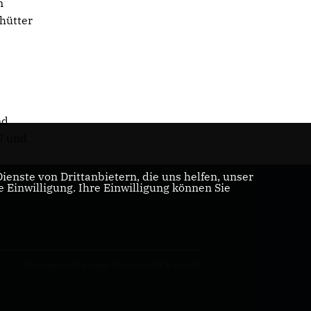
n
hütter
nd
U und
enste von Drittanbietern, die uns helfen, unser
Einwilligung. Ihre Einwilligung können Sie
Realisation: Sharkness Media GmbH & Co. KG