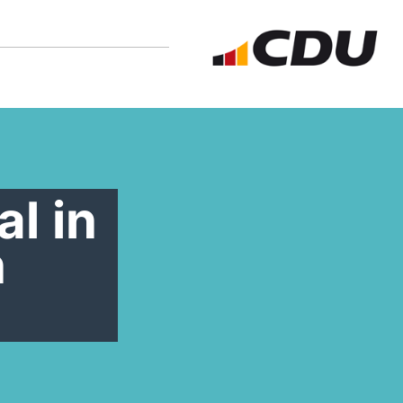
l in
n