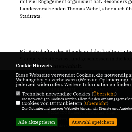
mit viel Engagement organisiert hat. Besonders 
Landesvorsitzenden Thomas Webel, aber auch über
Stadtrats.
Mit Botschaften des Abends und der breiten Unte
Stendal selbstbewusst und geschlossen in die ko
Cookie Hinweis
ein starkes Sachsen-Anhalt.
Diese Webseite verwendet Cookies, die notwendig si
Webangebot zu verbessern (Website-Optmierung). Fü
jederzeit widerrufen. Weitere Informationen finden
IMPRESSUM
DATENSCHUTZ
Technisch notwendige Cookies (
Übersicht
)
KONTAKT
Die notwendigen Cookies werden allein für den ordnungsgemäßen 
Cookies von Drittanbietern (
Übersicht
)
Zur Optimierung unserer Webseite binden wir Dienste und Angebot
@2026 CDU Bürgerbüro Osterburg, Chris
Schulenburg, MdL
Alle akzeptieren
Auswahl speichern
Alle Rechte vorbehalten.