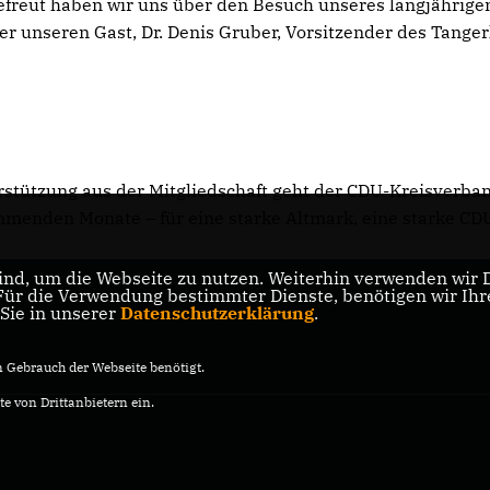
gefreut haben wir uns über den Besuch unseres langjährige
 unseren Gast, Dr. Denis Gruber, Vorsitzender des Tanger
rstützung aus der Mitgliedschaft geht der CDU-Kreisverba
mmenden Monate – für eine starke Altmark, eine starke CD
nd, um die Webseite zu nutzen. Weiterhin verwenden wir Di
r die Verwendung bestimmter Dienste, benötigen wir Ihre 
 Sie in unserer
Datenschutzerklärung
.
Gebrauch der Webseite benötigt.
e von Drittanbietern ein.