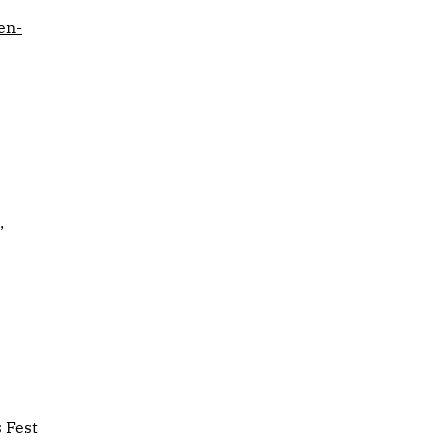
en-
,
 Fest