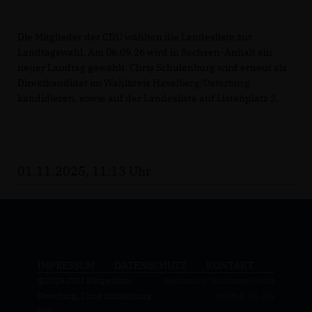
Die Mitglieder der CDU wählten die Landesliste zur
Landtagswahl. Am 06.09.26 wird in Sachsen-Anhalt ein
neuer Landtag gewählt. Chris Schulenburg wird erneut als
Direktkandidat im Wahlkreis Havelberg/Osterburg
kandidieren, sowie auf der Landesliste auf Listenplatz 2.
01.11.2025, 11:13 Uhr
IMPRESSUM
DATENSCHUTZ
KONTAKT
@2026 CDU Bürgerbüro
Realisation: Sharkness Media
Osterburg, Chris Schulenburg,
GmbH & Co. KG
MdL